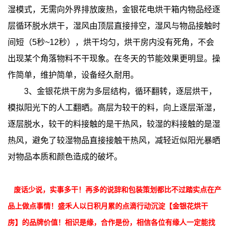
湿模式，无需向外界排放废热，金银花电烘干箱内物品经逐
层循环脱水烘干，湿风由顶层直接排空，湿风与物品接触时
间短（5秒~12秒），烘干均匀，烘干房内没有死角，不会
出现某个角落物料不干现象。在冬天的节能效果更明显。操
作简单，维护简单，设备经久耐用。
3、金银花烘干房为多层结构，循环翻转，逐层烘干，
模拟阳光下的人工翻晒。高层为较干的料，向上逐层渐湿，
逐层脱水，较干的料接触的是干热风，较湿的料接触的是湿
热风，避免了较湿物品直接接触干热风，减轻近似阳光暴晒
对物品本质和颜色造成的破坏。
废话少说，实事多干！再多的说辞和包装策划都比不过踏实点在产
品上做点事情！盛禾人以日积月累的点滴行动沉淀【金银花烘干
房】的品牌价值！相识是缘，合作是份，相信各位有缘人一定能找